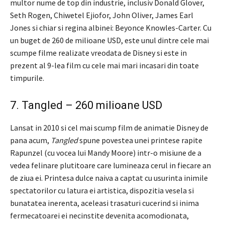
multor nume de top din industrie, inclusiv Donald Glover,
Seth Rogen, Chiwetel Ejiofor, John Oliver, James Earl
Jones si chiar si regina albinei: Beyonce Knowles-Carter. Cu
un buget de 260 de milioane USD, este unul dintre cele mai
scumpe filme realizate vreodata de Disney si este in
prezent al 9-lea film cu cele mai mari incasari din toate
timpurile.
7. Tangled – 260 milioane USD
Lansat in 2010 si cel mai scump film de animatie Disney de
pana acum,
Tangled
spune povestea unei printese rapite
Rapunzel (cu vocea lui Mandy Moore) intr-o misiune de a
vedea felinare plutitoare care lumineaza cerul in fiecare an
de ziua ei. Printesa dulce naiva a captat cu usurinta inimile
spectatorilor cu latura ei artistica, dispozitia vesela si
bunatatea inerenta, aceleasi trasaturi cucerind si inima
fermecatoarei ei necinstite devenita acomodionata,