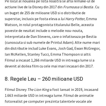
Pe locul al noualea pe lista noastra se afla remake-ul de
actiune live de la Disney din 2017 din
Frumoasa si Bestia
. Cu
un buget de 255 de milioane USD si o distributie de
superstar, inclusiv pe fosta eleva a
lui Harry Potter,
Emma
Watson, in rolul protagonista titularului Belle, aceasta
poveste de neuitat include o melodie nou-nouta,
interpretata de Dan Stevens, care o infatiseaza pe Bestia
(cunoscuta si sub numele de Printul Adam). Alte nume mari
din distributie includ Luke Evans, Josh Gad, Ewan McGregor,
Ian McKellen, Stanley Tucci, Emma Thompson si altii.
Filmul a incasat 1,266 miliarde USD in intreaga lume si a
devenit al doilea film cu cele mai mari incasari din 2017.
8. Regele Leu – 260 milioane USD
Filmul Disney
The Lion King
a fost lansat in 2019, incasand
1.663 miliarde USD in intreaga lume. Filmul de animatie
fotorealist pe computer prezinta talentele vocale ale