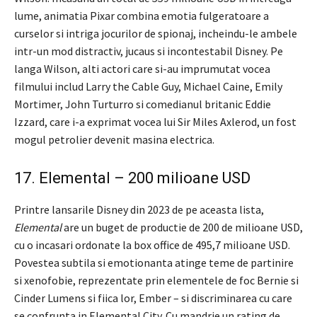
lume, animatia Pixar combina emotia fulgeratoare a
curselor si intriga jocurilor de spionaj, incheindu-le ambele
intr-un mod distractiv, jucaus si incontestabil Disney. Pe
langa Wilson, alti actori care si-au imprumutat vocea
filmului includ Larry the Cable Guy, Michael Caine, Emily
Mortimer, John Turturro si comedianul britanic Eddie
Izzard, care i-a exprimat vocea lui Sir Miles Axlerod, un fost
mogul petrolier devenit masina electrica.
17. Elemental – 200 milioane USD
Printre lansarile Disney din 2023 de pe aceasta lista,
Elemental
are un buget de productie de 200 de milioane USD,
cu o incasari ordonate la box office de 495,7 milioane USD.
Povestea subtila si emotionanta atinge teme de partinire
si xenofobie, reprezentate prin elementele de foc Bernie si
Cinder Lumens si fiica lor, Ember – si discriminarea cu care
se confrunta in Elemental City. Cu mandrie un rating de