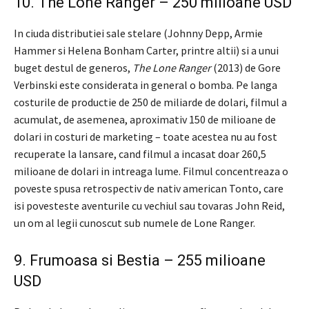
10. The Lone Ranger – 250 milioane USD
In ciuda distributiei sale stelare (Johnny Depp, Armie
Hammer si Helena Bonham Carter, printre altii) si a unui
buget destul de generos,
The Lone Ranger
(2013) de Gore
Verbinski este considerata in general o bomba. Pe langa
costurile de productie de 250 de miliarde de dolari, filmul a
acumulat, de asemenea, aproximativ 150 de milioane de
dolari in costuri de marketing – toate acestea nu au fost
recuperate la lansare, cand filmul a incasat doar 260,5
milioane de dolari in intreaga lume. Filmul concentreaza o
poveste spusa retrospectiv de nativ american Tonto, care
isi povesteste aventurile cu vechiul sau tovaras John Reid,
un om al legii cunoscut sub numele de Lone Ranger.
9. Frumoasa si Bestia – 255 milioane
USD