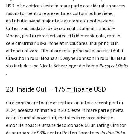
USD in box office si este in mare parte considerat un succes
rasunator pentru reprezentarea culturii polineziene,
distributia avand majoritatea talentelor polineziene.
Criticii l-au laudat si pe personajul titular al filmului –
Moana, pentru caracterizarea ei tridimensionala, care in
cele din urma nu s-a incheiat in cautarea unui print, ci in
autoactualizare. Filmul are rolul principal al actritei Auliʻi
Cravalho in rolul Moana si Dwayne Johnson in rolul lui Maui
si o include si pe Nicole Scherzinger din faima
Pussycat Dolls
.
20. Inside Out – 175 milioane USD
Cu o continuare foarte asteptata anuntata recent pentru
2024, aceasta animatie din 2015 este in mare parte privita
ca un triumf al povestirii, mai ales in ceea ce priveste
emotiile noastre umane dezordonate. Cu un rating uimitor
de aprobare de 98% pentru Rotten Tomatoes,
Inside Out
o