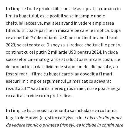
In timp ce toate productiile sunt de asteptat sa ramana in
limita bugetului, este posibil sa se intample unele
cheltuieli excesive, mai ales avand in vedere amploarea
filmului si toate partile in miscare pe care le implica. Dupa
ce a cheltuit 27 de miliarde USD pe continut in anul fiscal
2023, se asteapta ca Disney sa-si reduca cheltuielile pentru
continut cu cel putin 2 miliarde USD pentru 2024. In ciuda
succeselor cinematografice stralucitoare in care costurile
de productie au dat dividende si apoi unele, din pacate, au
fost si mari. -filme cu buget care s-au dovedit a fi mari
esecuri. In timp ce argumentul „a meritat cu adevarat
rezultatul?” va atarna mereu gros in aer, nu se poate nega
ca calitatea vine cu un pret ridicat.
In timp ce lista noastra renunta sa includa ceva cu faima
legata de Marvel (da, stim ca Sylvie a lui
Loki este din punct
de vedere tehnic o printesa Disney), ea include in continuare