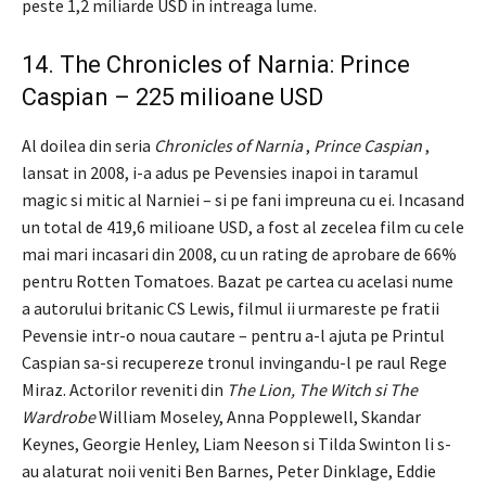
peste 1,2 miliarde USD in intreaga lume.
14. The Chronicles of Narnia: Prince
Caspian – 225 milioane USD
Al doilea din seria
Chronicles of Narnia
,
Prince Caspian
,
lansat in 2008, i-a adus pe Pevensies inapoi in taramul
magic si mitic al Narniei – si pe fani impreuna cu ei. Incasand
un total de 419,6 milioane USD, a fost al zecelea film cu cele
mai mari incasari din 2008, cu un rating de aprobare de 66%
pentru Rotten Tomatoes. Bazat pe cartea cu acelasi nume
a autorului britanic CS Lewis, filmul ii urmareste pe fratii
Pevensie intr-o noua cautare – pentru a-l ajuta pe Printul
Caspian sa-si recupereze tronul invingandu-l pe raul Rege
Miraz. Actorilor reveniti din
The Lion, The Witch si The
Wardrobe
William Moseley, Anna Popplewell, Skandar
Keynes, Georgie Henley, Liam Neeson si Tilda Swinton li s-
au alaturat noii veniti Ben Barnes, Peter Dinklage, Eddie