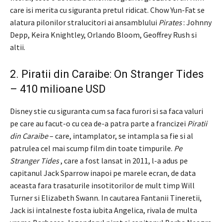
care isi merita cu siguranta pretul ridicat. Chow Yun-Fat se
alatura pilonilor stralucitori ai ansamblului
Pirates
: Johnny
Depp, Keira Knightley, Orlando Bloom, Geoffrey Rush si
altii.
2. Piratii din Caraibe: On Stranger Tides
– 410 milioane USD
Disney stie cu siguranta cum sa faca furori si sa faca valuri
pe care au facut-o cu cea de-a patra parte a francizei
Piratii
din Caraibe
– care, intamplator, se intampla sa fie si al
patrulea cel mai scump film din toate timpurile.
Pe
Stranger Tides
, care a fost lansat in 2011, l-a adus pe
capitanul Jack Sparrow inapoi pe marele ecran, de data
aceasta fara trasaturile insotitorilor de mult timp Will
Turner si Elizabeth Swann. In cautarea Fantanii Tineretii,
Jack isi intalneste fosta iubita Angelica, rivala de multa