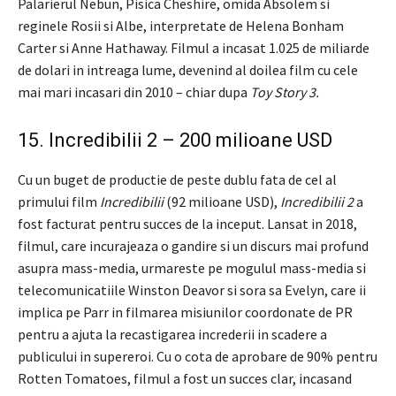
Palarierul Nebun, Pisica Cheshire, omida Absolem si
reginele Rosii si Albe, interpretate de Helena Bonham
Carter si Anne Hathaway. Filmul a incasat 1.025 de miliarde
de dolari in intreaga lume, devenind al doilea film cu cele
mai mari incasari din 2010 – chiar dupa
Toy Story 3.
15. Incredibilii 2 – 200 milioane USD
Cu un buget de productie de peste dublu fata de cel al
primului film
Incredibilii
(92 milioane USD),
Incredibilii 2
a
fost facturat pentru succes de la inceput. Lansat in 2018,
filmul, care incurajeaza o gandire si un discurs mai profund
asupra mass-media, urmareste pe mogulul mass-media si
telecomunicatiile Winston Deavor si sora sa Evelyn, care ii
implica pe Parr in filmarea misiunilor coordonate de PR
pentru a ajuta la recastigarea increderii in scadere a
publicului in supereroi. Cu o cota de aprobare de 90% pentru
Rotten Tomatoes, filmul a fost un succes clar, incasand