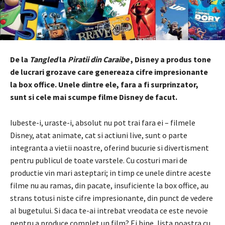
De la
Tangled
la
Piratii din Caraibe
, Disney a produs tone
de lucrari grozave care genereaza cifre impresionante
la box office. Unele dintre ele, fara a fi surprinzator,
sunt si cele mai scumpe filme Disney de facut.
Iubeste-i, uraste-i, absolut nu pot trai fara ei – filmele
Disney, atat animate, cat si actiuni live, sunt o parte
integranta a vietii noastre, oferind bucurie si divertisment
pentru publicul de toate varstele. Cu costuri mari de
productie vin mari asteptari; in timp ce unele dintre aceste
filme nu au ramas, din pacate, insuficiente la box office, au
strans totusi niste cifre impresionante, din punct de vedere
al bugetului. Si daca te-ai intrebat vreodata ce este nevoie
pentru a produce complet un film? Ei bine, lista noastra cu