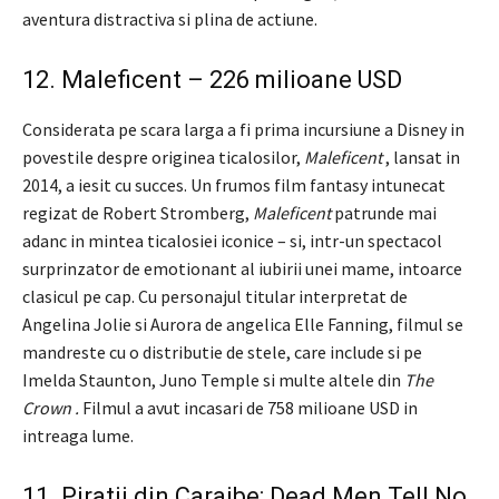
aventura distractiva si plina de actiune.
12. Maleficent – ​​226 milioane USD
Considerata pe scara larga a fi prima incursiune a Disney in
povestile despre originea ticalosilor,
Maleficent
, lansat in
2014, a iesit cu succes. Un frumos film fantasy intunecat
regizat de Robert Stromberg,
Maleficent
patrunde mai
adanc in mintea ticalosiei iconice – si, intr-un spectacol
surprinzator de emotionant al iubirii unei mame, intoarce
clasicul pe cap. Cu personajul titular interpretat de
Angelina Jolie si Aurora de angelica Elle Fanning, filmul se
mandreste cu o distributie de stele, care include si pe
Imelda Staunton, Juno Temple si multe altele din
The
Crown .
Filmul a avut incasari de 758 milioane USD in
intreaga lume.
11. Piratii din Caraibe: Dead Men Tell No