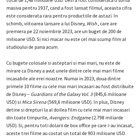
total de 1,48 milioane USD. Desi a fost considerata o suma
masiva pentru 1937, cand a fost lansat filmul, aceasta cifra
este considerata rara pentru productiile de astazi. In
schimb, viitoarea lansare a lui Disney,
Wish
, care are
premiera pe 22 noiembrie 2023, are un buget de 200 de
milioane USD. Si nici macar nu este cel mai scump film al
studioului de pana acum.
Cu bugete colosale si asteptari si mai mari, nu este de
mirare ca Disney a avut unele dintre cele mai mari filme
incasabile ale erei noastre. Numai in 2023, doua dintre
primele 10 filme cu cele mai mari incasari au fost distribuite
de Disney –
Guardians of the Galaxy Vol. 3
(845,6 milioane
USD) si
Mica Sirena
(569,6 milioane USD). In plus, Disney
detine si drepturi la al doilea film cu cele mai mari incasari
din toate timpurile,
Avengers: Endgame
(2.798 miliarde
USD). Si, pentru toti dolarii de box office pe care i-au incasat,
aceste trei filme au costat un total de 903 milioane USD.