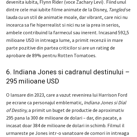
devenita iubita, Flynn Rider (voce Zachary Levi) . Fiind unul
dintre cele mai iubite filme animate de la Disney,
Tangled
se
lauda cu un stil de animatie moale, dar vibrant, care nici nu
incearca sa fie hiperrealist si nici nu se ia prea in serios,
ambele contribuind la farmecul sau inerent. Incasand 592,5
milioane USD in intreaga lume, a primit recenzii in mare
parte pozitive din partea criticilor si are un rating de
aprobare de 89% pentru Rotten Tomatoes.
6. Indiana Jones si cadranul destinului –
295 milioane USD
O lansare din 2023, care a vazut revenirea lui Harrison Ford
pe ecrane ca personajul emblematic,
Indiana Jones si Dial
of Destiny,
a primit un buget de productie de aproximativ
295 pana la 300 de milioane de dolari – dar, din pacate, a
incasat doar 384 de milioane de dolari in schimb. Filmul il
urmareste pe Jones intr-o vanatoare de comori in intreaga