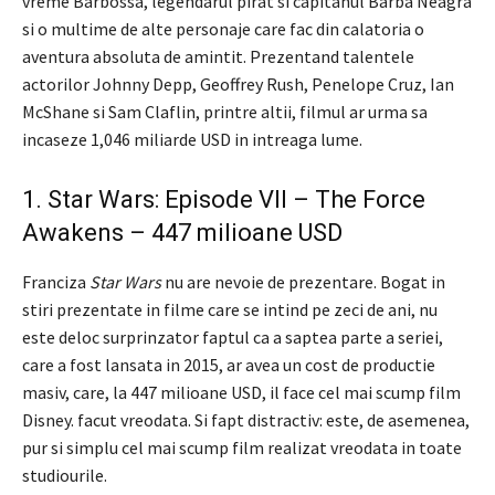
vreme Barbossa, legendarul pirat si capitanul Barba Neagra
si o multime de alte personaje care fac din calatoria o
aventura absoluta de amintit. Prezentand talentele
actorilor Johnny Depp, Geoffrey Rush, Penelope Cruz, Ian
McShane si Sam Claflin, printre altii, filmul ar urma sa
incaseze 1,046 miliarde USD in intreaga lume.
1. Star Wars: Episode VII – The Force
Awakens – 447 milioane USD
Franciza
Star Wars
nu are nevoie de prezentare. Bogat in
stiri prezentate in filme care se intind pe zeci de ani, nu
este deloc surprinzator faptul ca a saptea parte a seriei,
care a fost lansata in 2015, ar avea un cost de productie
masiv, care, la 447 milioane USD, il face cel mai scump film
Disney. facut vreodata. Si fapt distractiv: este, de asemenea,
pur si simplu cel mai scump film realizat vreodata in toate
studiourile.