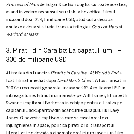
Princess of Mars
de Edgar Rice Burroughs. Cu toate acestea,
avand in vedere raspunsul sau slab la box office, filmul
incasand doar 284,1 milioane USD, studioul a decis sa
anuleze a doua si a treia transa a trilogiei:
Gods of Mars
si
Warlord of Mars.
3. Piratii din Caraibe: La capatul lumii –
300 de milioane USD
Al treilea din franciza
Piratii din Caraibe
,
At World’s End
a
fost filmat imediat dupa
Dead Man’s Chest
. A fost lansat in
2007 cu recunosti generale, incasand 963,4 milioane USD in
intreaga lume. Filmul ii urmareste pe Will Turner, Elizabeth
Swann si capitanul Barbossa in echipa pentru a-l salva pe
capitanul Jack Sparrow din adancurile dulapului lui Davy
Jones. O poveste captivanta care se casatoreste cu
injunghierea in spate, politica piratilor si transportul
literal, este o dovada a cinematografiei grozave si un film