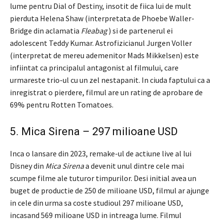
lume pentru Dial of Destiny, insotit de fiica lui de mult
pierduta Helena Shaw (interpretata de Phoebe Waller-
Bridge din aclamatia
Fleabag
) si de partenerul ei
adolescent Teddy Kumar. Astrofizicianul Jurgen Voller
(interpretat de mereu ademenitor Mads Mikkelsen) este
infiintat ca principalul antagonist al filmului, care
urmareste trio-ul cu un zel nestapanit. In ciuda faptului ca a
inregistrat o pierdere, filmul are un rating de aprobare de
69% pentru Rotten Tomatoes.
5. Mica Sirena – 297 milioane USD
Inca o lansare din 2023, remake-ul de actiune live al lui
Disney din
Mica Sirena
a devenit unul dintre cele mai
scumpe filme ale tuturor timpurilor. Desi initial avea un
buget de productie de 250 de milioane USD, filmul ar ajunge
in cele din urma sa coste studioul 297 milioane USD,
incasand 569 milioane USD in intreaga lume. Filmul