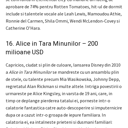
aprobare de 74% pentru Rotten Tomatoes, hit-ul de dormit
include si talentele vocale ale Leah Lewis, Mamoudou Athie,
Ronnie del Carmen, Shila Ommi, Wendi McLendon-Covey si
Catherine O’Hara.
16. Alice in Tara Minunilor – 200
milioane USD
Capricios, ciudat si plin de culoare, lansarea Disney din 2010
a
Alice in Tara Minunilor
se mandreste cu un ansamblu plin
de stele, cu talente precum Mia Wasikowska, Johnny Depp,
regretatul Alan Rickman si multe altele. Intriga povestirii o
urmareste pe Alice Kingsley, in varsta de 19 ani, care, in
timp ce deplange pierderea tatalui ei, porneste intr-o
calatorie fantastica catre auto-descoperire si imputernicire
dupa ce a cazut intr-o groapa de iepure familiara. In
calatoria ei, ea intalneste prieteni si dusmani familiari: