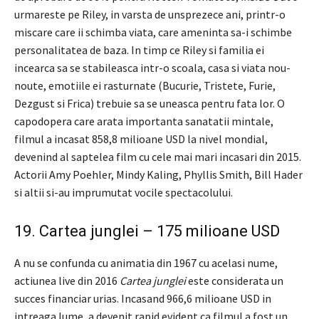
urmareste pe Riley, in varsta de unsprezece ani, printr-o
miscare care ii schimba viata, care ameninta sa-i schimbe
personalitatea de baza. In timp ce Riley si familia ei
incearca sa se stabileasca intr-o scoala, casa si viata nou-
noute, emotiile ei rasturnate (Bucurie, Tristete, Furie,
Dezgust si Frica) trebuie sa se uneasca pentru fata lor. O
capodopera care arata importanta sanatatii mintale,
filmul a incasat 858,8 milioane USD la nivel mondial,
devenind al saptelea film cu cele mai mari incasari din 2015.
Actorii Amy Poehler, Mindy Kaling, Phyllis Smith, Bill Hader
si altii si-au imprumutat vocile spectacolului.
19. Cartea junglei – 175 milioane USD
A nu se confunda cu animatia din 1967 cu acelasi nume,
actiunea live din 2016
Cartea junglei
este considerata un
succes financiar urias. Incasand 966,6 milioane USD in
intreaga lume, a devenit rapid evident ca filmul a fost un