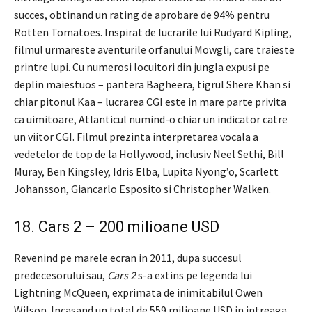
succes, obtinand un rating de aprobare de 94% pentru
Rotten Tomatoes. Inspirat de lucrarile lui Rudyard Kipling,
filmul urmareste aventurile orfanului Mowgli, care traieste
printre lupi. Cu numerosi locuitori din jungla expusi pe
deplin maiestuos – pantera Bagheera, tigrul Shere Khan si
chiar pitonul Kaa – lucrarea CGI este in mare parte privita
ca uimitoare, Atlanticul numind-o chiar un indicator catre
un viitor CGI. Filmul prezinta interpretarea vocala a
vedetelor de top de la Hollywood, inclusiv Neel Sethi, Bill
Muray, Ben Kingsley, Idris Elba, Lupita Nyong’o, Scarlett
Johansson, Giancarlo Esposito si Christopher Walken.
18. Cars 2 – 200 milioane USD
Revenind pe marele ecran in 2011, dupa succesul
predecesorului sau,
Cars 2
s-a extins pe legenda lui
Lightning McQueen, exprimata de inimitabilul Owen
Wilson. Incasand un total de 559 milioane USD in intreaga