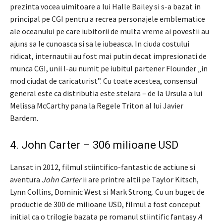
prezinta vocea uimitoare a lui Halle Bailey si s-a bazat in
principal pe CGI pentru a recrea personajele emblematice
ale oceanului pe care iubitorii de multa vreme ai povestii au
ajuns sa le cunoasca si sa le iubeasca. In ciuda costului
ridicat, internautii au fost mai putin decat impresionati de
munca CGI, unii l-au numit pe iubitul partener Flounder „in
mod ciudat de caricaturist”. Cu toate acestea, consensul
general este ca distributia este stelara – de la Ursula a lui
Melissa McCarthy pana la Regele Triton al lui Javier
Bardem.
4. John Carter – 306 milioane USD
Lansat in 2012, filmul stiintifico-fantastic de actiune si
aventura
John Carter
ii are printre altii pe Taylor Kitsch,
Lynn Collins, Dominic West si Mark Strong. Cu un buget de
productie de 300 de milioane USD, filmul a fost conceput
initial ca o trilogie bazata pe romanul stiintific fantasy
A