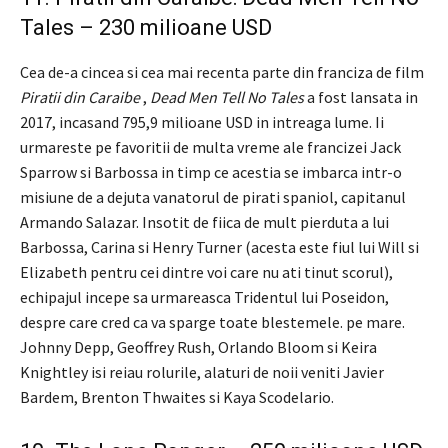
Tales – 230 milioane USD
Cea de-a cincea si cea mai recenta parte din franciza de film
Piratii din Caraibe
,
Dead Men Tell No Tales
a fost lansata in
2017, incasand 795,9 milioane USD in intreaga lume. Ii
urmareste pe favoritii de multa vreme ale francizei Jack
Sparrow si Barbossa in timp ce acestia se imbarca intr-o
misiune de a dejuta vanatorul de pirati spaniol, capitanul
Armando Salazar. Insotit de fiica de mult pierduta a lui
Barbossa, Carina si Henry Turner (acesta este fiul lui Will si
Elizabeth pentru cei dintre voi care nu ati tinut scorul),
echipajul incepe sa urmareasca Tridentul lui Poseidon,
despre care cred ca va sparge toate blestemele. pe mare.
Johnny Depp, Geoffrey Rush, Orlando Bloom si Keira
Knightley isi reiau rolurile, alaturi de noii veniti Javier
Bardem, Brenton Thwaites si Kaya Scodelario.