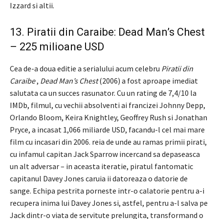
Izzard si altii.
13. Piratii din Caraibe: Dead Man’s Chest
– 225 milioane USD
Cea de-a doua editie a serialului acum celebru
Piratii din
Caraibe
,
Dead Man’s Chest
(2006) a fost aproape imediat
salutata ca un succes rasunator. Cu un rating de 7,4/10 la
IMDb, filmul, cu vechii absolventi ai francizei Johnny Depp,
Orlando Bloom, Keira Knightley, Geoffrey Rush si Jonathan
Pryce, a incasat 1,066 miliarde USD, facandu-l cel mai mare
film cu incasari din 2006. reia de unde au ramas primii pirati,
cu infamul capitan Jack Sparrow incercand sa depaseasca
un alt adversar – in aceasta iteratie, piratul fantomatic
capitanul Davey Jones caruia ii datoreaza o datorie de
sange. Echipa pestrita porneste intr-o calatorie pentru a-i
recupera inima lui Davey Jones si, astfel, pentru a-l salva pe
Jack dintr-o viata de servitute prelungita, transformand o