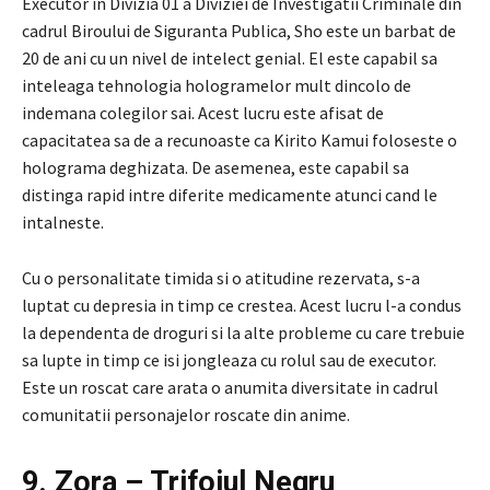
Executor in Divizia 01 a Diviziei de Investigatii Criminale din
cadrul Biroului de Siguranta Publica, Sho este un barbat de
20 de ani cu un nivel de intelect genial. El este capabil sa
inteleaga tehnologia hologramelor mult dincolo de
indemana colegilor sai. Acest lucru este afisat de
capacitatea sa de a recunoaste ca Kirito Kamui foloseste o
holograma deghizata. De asemenea, este capabil sa
distinga rapid intre diferite medicamente atunci cand le
intalneste.
Cu o personalitate timida si o atitudine rezervata, s-a
luptat cu depresia in timp ce crestea. Acest lucru l-a condus
la dependenta de droguri si la alte probleme cu care trebuie
sa lupte in timp ce isi jongleaza cu rolul sau de executor.
Este un roscat care arata o anumita diversitate in cadrul
comunitatii personajelor roscate din anime.
9. Zora – Trifoiul Negru