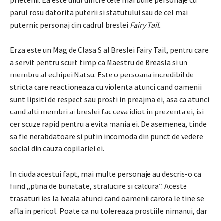
parul rosu datorita puterii si statutului sau de cel mai
puternic personaj din cadrul breslei
Fairy Tail.
Erza este un Mag de Clasa S al Breslei Fairy Tail, pentru care
a servit pentru scurt timp ca Maestru de Breasla si un
membru al echipei Natsu. Este o persoana incredibil de
stricta care reactioneaza cu violenta atunci cand oamenii
sunt lipsiti de respect sau prosti in preajma ei, asa ca atunci
cand alti membri ai breslei fac ceva idiot in prezenta ei, isi
cer scuze rapid pentru a evita mania ei. De asemenea, tinde
sa fie nerabdatoare si putin incomoda din punct de vedere
social din cauza copilariei ei.
In ciuda acestui fapt, mai multe personaje au descris-o ca
fiind „plina de bunatate, stralucire si caldura”. Aceste
trasaturi ies la iveala atunci cand oamenii carora le tine se
afla in pericol. Poate ca nu tolereaza prostiile nimanui, dar