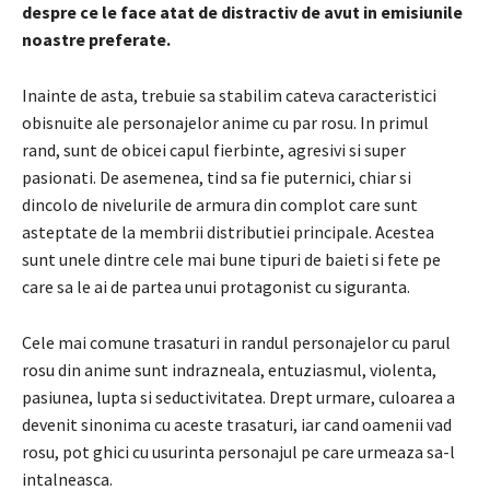
despre ce le face atat de distractiv de avut in emisiunile
noastre preferate.
Inainte de asta, trebuie sa stabilim cateva caracteristici
obisnuite ale personajelor anime cu par rosu. In primul
rand, sunt de obicei capul fierbinte, agresivi si super
pasionati. De asemenea, tind sa fie puternici, chiar si
dincolo de nivelurile de armura din complot care sunt
asteptate de la membrii distributiei principale. Acestea
sunt unele dintre cele mai bune tipuri de baieti si fete pe
care sa le ai de partea unui protagonist cu siguranta.
Cele mai comune trasaturi in randul personajelor cu parul
rosu din anime sunt indrazneala, entuziasmul, violenta,
pasiunea, lupta si seductivitatea. Drept urmare, culoarea a
devenit sinonima cu aceste trasaturi, iar cand oamenii vad
rosu, pot ghici cu usurinta personajul pe care urmeaza sa-l
intalneasca.