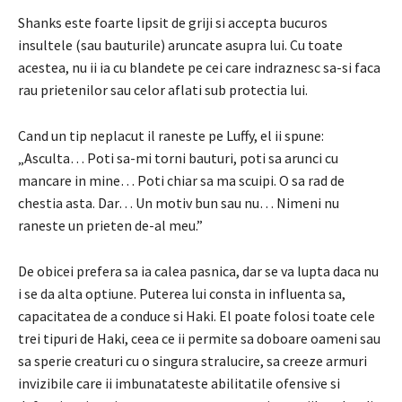
Shanks este foarte lipsit de griji si accepta bucuros
insultele (sau bauturile) aruncate asupra lui. Cu toate
acestea, nu ii ia cu blandete pe cei care indraznesc sa-si faca
rau prietenilor sau celor aflati sub protectia lui.
Cand un tip neplacut il raneste pe Luffy, el ii spune:
„Asculta… Poti sa-mi torni bauturi, poti sa arunci cu
mancare in mine… Poti chiar sa ma scuipi. O sa rad de
chestia asta. Dar… Un motiv bun sau nu… Nimeni nu
raneste un prieten de-al meu.”
De obicei prefera sa ia calea pasnica, dar se va lupta daca nu
i se da alta optiune. Puterea lui consta in influenta sa,
capacitatea de a conduce si Haki. El poate folosi toate cele
trei tipuri de Haki, ceea ce ii permite sa doboare oameni sau
sa sperie creaturi cu o singura stralucire, sa creeze armuri
invizibile care ii imbunatateste abilitatile ofensive si