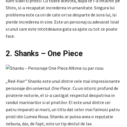
sunt slabi si prosti. Cu toate acestea, dupa ce l-a intalnit pe
Shiro, si-a recapatat increderea in umanitate. Singura lui
problema este ca ori de cate ori se desparte de sora lui, isi
pierde increderea in sine. Este un personaj cu adevarat loial
si unul care este intotdeauna gata sa ajute cu tot ce poate
face.
2. Shanks – One Piece
„Red-Hair” Shanks este unul dintre cele mai impresionante
personaje din universul
One Piece
. Cu un istoric profund de
piraterie notorie, el si-a castigat respectul deopotriva in
randul marinarilor si al piratilor. El este unul dintre cei
patru imparati ai marii, un titlu dat celor mai faimosi patru
pirati din Lumea Noua. Shanks ar putea avea o reputatie
nebuna, dar, de fapt, este un tip destul de lax.