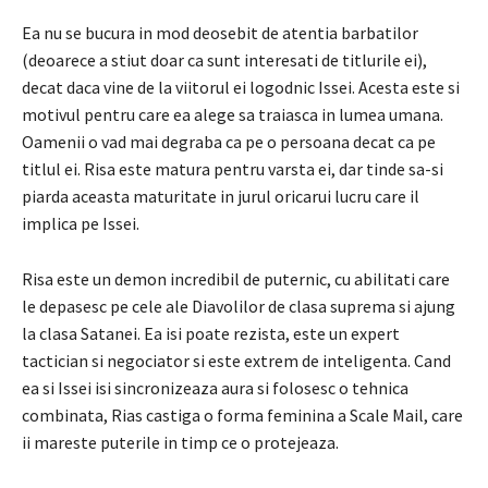
Ea nu se bucura in mod deosebit de atentia barbatilor
(deoarece a stiut doar ca sunt interesati de titlurile ei),
decat daca vine de la viitorul ei logodnic Issei. Acesta este si
motivul pentru care ea alege sa traiasca in lumea umana.
Oamenii o vad mai degraba ca pe o persoana decat ca pe
titlul ei. Risa este matura pentru varsta ei, dar tinde sa-si
piarda aceasta maturitate in jurul oricarui lucru care il
implica pe Issei.
Risa este un demon incredibil de puternic, cu abilitati care
le depasesc pe cele ale Diavolilor de clasa suprema si ajung
la clasa Satanei. Ea isi poate rezista, este un expert
tactician si negociator si este extrem de inteligenta. Cand
ea si Issei isi sincronizeaza aura si folosesc o tehnica
combinata, Rias castiga o forma feminina a Scale Mail, care
ii mareste puterile in timp ce o protejeaza.