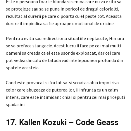
Este o persoana foarte blanda si senina care nu va ezita sa
se protejeze sau sa se puna in pericol de dragul celorlalti,
rezultat al durerii pe care o poarta cu el peste tot. Aceasta
durere il impiedica sa fie aproape emotional de oricine.
Pentru a evita sau redirectiona situatiile neplacute, Himura
se va preface stangacie. Acest lucru ii face pe cei mai multi
oameni sa creada ca el este usor de exploatat, dar cei care
pot vedea dincolo de fatada vad intelepciunea profunda din
spatele acesteia.
Cand este provocat si fortat sa-si scoata sabia impotriva
celor care abuzeaza de puterea lor, ii infrunta cu un calm
intens, care este intimidant chiar si pentru cei mai priceputi
spadasini.
17. Kallen Kozuki – Code Geass