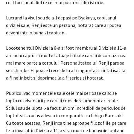
ce il face unul dintre cei mai puternici din istorie.
Lucrand la visul sau de a-l depasi pe Byakuya, capitanul
diviziei sale, Renji este un personaj hotarat care ar putea
deveni intr-o buna zi capitan.
Locotenentul Diviziei a 6-a si fost membru al Diviziei a 11-a
are ochi caprui si multe tatuaje tribale care ii decoreaza cea
mai mare parte a corpului. Personalitatea lui Renji pare sa
se schimbe. El poate trece de la a fi ingamfat si infatisat la
a fi nelinistit si deprimat la a fi serios si hotarat.
Publicul vad momentele sale cele mai serioase cand se
lupta cu adversarii pe care ii considera amenintari reale.
Stilul sau de lupta l-a facut un om incredibil de periculos de
luptat si l-a adus adesea in comparatie cu Ichigo Kurosaki.
Cu toate acestea, Renji inca tine aproape filozofiile pe care
le-a invatat in Divizia a 11-a si va muri de bunavoie luptand