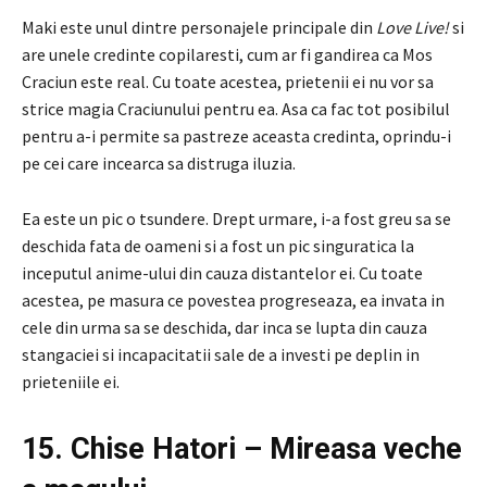
Maki este unul dintre personajele principale din
Love Live!
si
are unele credinte copilaresti, cum ar fi gandirea ca Mos
Craciun este real. Cu toate acestea, prietenii ei nu vor sa
strice magia Craciunului pentru ea. Asa ca fac tot posibilul
pentru a-i permite sa pastreze aceasta credinta, oprindu-i
pe cei care incearca sa distruga iluzia.
Ea este un pic o tsundere. Drept urmare, i-a fost greu sa se
deschida fata de oameni si a fost un pic singuratica la
inceputul anime-ului din cauza distantelor ei. Cu toate
acestea, pe masura ce povestea progreseaza, ea invata in
cele din urma sa se deschida, dar inca se lupta din cauza
stangaciei si incapacitatii sale de a investi pe deplin in
prieteniile ei.
15. Chise Hatori – Mireasa veche