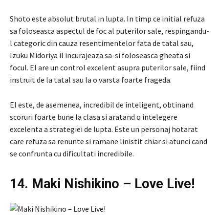
Shoto este absolut brutal in lupta. In timp ce initial refuza
sa foloseasca aspectul de foc al puterilor sale, respingandu-
l categoric din cauza resentimentelor fata de tatal sau,
Izuku Midoriya il incurajeaza sa-si foloseasca gheata si
focul. El are un control excelent asupra puterilor sale, fiind
instruit de la tatal sau la o varsta foarte frageda.
El este, de asemenea, incredibil de inteligent, obtinand
scoruri foarte bune la clasa si aratand o intelegere
excelenta a strategiei de lupta. Este un personaj hotarat
care refuza sa renunte si ramane linistit chiar si atunci cand
se confrunta cu dificultati incredibile.
14. Maki Nishikino – Love Live!