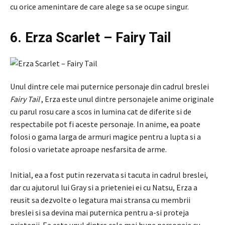
cu orice amenintare de care alege sa se ocupe singur.
6. Erza Scarlet – Fairy Tail
Unul dintre cele mai puternice personaje din cadrul breslei
Fairy Tail
, Erza este unul dintre personajele anime originale
cu parul rosu care a scos in lumina cat de diferite si de
respectabile pot fi aceste personaje. In anime, ea poate
folosi o gama larga de armuri magice pentru a lupta si a
folosi o varietate aproape nesfarsita de arme.
Initial, ea a fost putin rezervata si tacuta in cadrul breslei,
dar cu ajutorul lui Gray si a prieteniei ei cu Natsu, Erza a
reusit sa dezvolte o legatura mai stransa cu membrii
breslei si sa devina mai puternica pentru a-si proteja
prietenii. Ea este unul dintre cele mai bune personaje cu