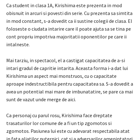
Ca student in clasa 1A, Kirishima este prezenta in mod
obisnuit in arcuri si povesti din serie. Cu prezenta sa simtita
in mod constant, s-a dovedit ca ii sustine colegii de clasa. El
foloseste o ciudata intarire care il poate ajuta sa se tina pe
cont propriu impotriva majoritatii oponentilor pe care ii
intalneste.
Mai tarziu, in spectacol, el a castigat capacitatea de a-si
intari gradul de capritie intarita. Aceasta forma i-a dat lui
Kirishima un aspect mai monstruos, cu o capacitate
aproape indestructibila pentru capacitatea sa. S-a dovedit a
avea un potential mai mare de imbunatatire, se pare ca mai
sunt de vazut unde merge de aici.
Ca personaj cu parul rosu, Kirishima face dreptate
trasaturilor lor comune de a fi un tip zgomotos si
zgomotos. Pasiunea lui este cu adevarat respectabila atat
in ​​fata aliatilor puternici, cat si a adversarilor amenintatori.