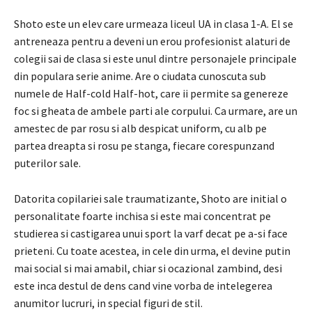
Shoto este un elev care urmeaza liceul UA in clasa 1-A. El se
antreneaza pentru a deveni un erou profesionist alaturi de
colegii sai de clasa si este unul dintre personajele principale
din populara serie anime. Are o ciudata cunoscuta sub
numele de Half-cold Half-hot, care ii permite sa genereze
foc si gheata de ambele parti ale corpului. Ca urmare, are un
amestec de par rosu si alb despicat uniform, cu alb pe
partea dreapta si rosu pe stanga, fiecare corespunzand
puterilor sale.
Datorita copilariei sale traumatizante, Shoto are initial o
personalitate foarte inchisa si este mai concentrat pe
studierea si castigarea unui sport la varf decat pe a-si face
prieteni. Cu toate acestea, in cele din urma, el devine putin
mai social si mai amabil, chiar si ocazional zambind, desi
este inca destul de dens cand vine vorba de intelegerea
anumitor lucruri, in special figuri de stil.