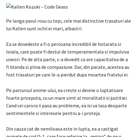
Pe langa parul rosu cu tepi, cele mai distinctive trasaturi ale
lui Kallen sunt ochii ei mari, albastri.
Ea se dovedeste a fi o persoana incredibil de hotarata si
loiala, care poate fi destul de temperamentala si impulsiva
uneori. Pe de alta parte, s-a dovedit ca are capacitatea de a
fi blanda si plina de compasiune. Dar, din pacate, acestea au
fost trasaturi pe care le-a pierdut dupa moartea fratelui ei.
Pe parcursul anime-ului, ea creste si devine o luptatoare
foarte priceputa, cu un mare simt al moralitatii si justitiei.
Cand cei carora ii pasa au probleme, ea isi va lasa deoparte
sentimentele si interesele pentru a-i proteja.
Din cauza cat de nemiloasa este in lupta, ea a castigat
numele de cod Q-1, care face referire la „regina” de pe o