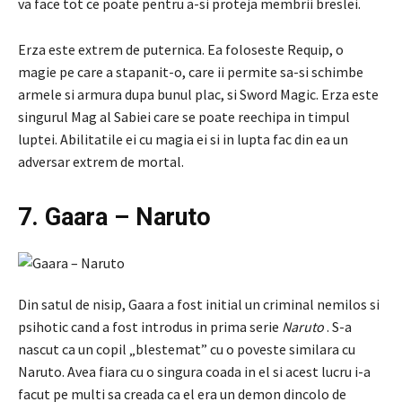
va face tot ce poate pentru a-si proteja membrii breslei.
Erza este extrem de puternica. Ea foloseste Requip, o
magie pe care a stapanit-o, care ii permite sa-si schimbe
armele si armura dupa bunul plac, si Sword Magic. Erza este
singurul Mag al Sabiei care se poate reechipa in timpul
luptei. Abilitatile ei cu magia ei si in lupta fac din ea un
adversar extrem de mortal.
7. Gaara – Naruto
Din satul de nisip, Gaara a fost initial un criminal nemilos si
psihotic cand a fost introdus in prima serie
Naruto
. S-a
nascut ca un copil „blestemat” cu o poveste similara cu
Naruto. Avea fiara cu o singura coada in el si acest lucru i-a
facut pe multi sa creada ca el era un demon dincolo de