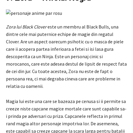
Zora lui Black Clover
este un membru al Black Bulls, una
dintre cele mai puternice echipe de magie din regatul
Clover. Are un aspect oarecum psihotic cu o masca de piele
care ii acopera partea inferioara a fetei si isi lasa gura
descoperita ca un Ninja. Este un personaj cinic si
morocanos, care este adesea destul de lipsit de respect fata
de cei din jur. Cu toate acestea, Zora nu este de fapt o
persoana rea, ci mai degraba cineva care are probleme in
relatia cu oamenii.
Magia lui este una care se bazeaza pe cenusa si ii permite sa
creeze niste capcane magice mortale care sunt capabile sa-
i prinda pe adversari cu priza. Capcanele reflecta in primul
rand magia altor personaje impotriva lor. De asemenea,
este capabil sa creeze capcane la scara larga pentru batalii