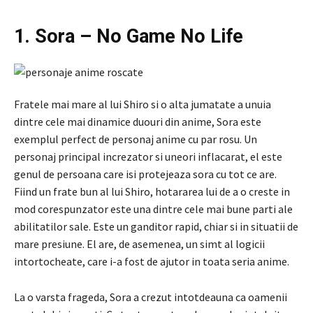
1. Sora – No Game No Life
Fratele mai mare al lui Shiro si o alta jumatate a unuia
dintre cele mai dinamice duouri din anime, Sora este
exemplul perfect de personaj anime cu par rosu. Un
personaj principal increzator si uneori inflacarat, el este
genul de persoana care isi protejeaza sora cu tot ce are.
Fiind un frate bun al lui Shiro, hotararea lui de a o creste in
mod corespunzator este una dintre cele mai bune parti ale
abilitatilor sale. Este un ganditor rapid, chiar si in situatii de
mare presiune. El are, de asemenea, un simt al logicii
intortocheate, care i-a fost de ajutor in toata seria anime.
La o varsta frageda, Sora a crezut intotdeauna ca oamenii